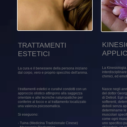
KINES
TRATTAMENTI
APPLI
ESTETICI
La Kinesiologia 
La cura e il benessere della persona iniziano
interdisciplinare
dal corpo, vero e proprio specchio dell'anima.
chimici, ed emot
I trattamenti estetici e curativi condotti con un
Nasce negli anni
approccio olistico attingono alla saggezza
del dottor Georg
orientale e alle tecniche naturopatiche per
di Detroit. Egli
conferire al tocco e al trattamento localizzato
sofferenti, dete
una valenza psicosomatica.
deboli senza ap
determinarne le 
Si eseguono:
muscolari speci
come ogni muscol
- Tuina (Medicina Tradizionale Cinese)
uno specifico pu