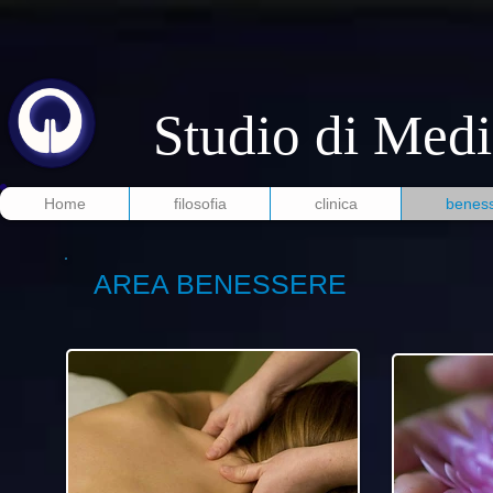
Studio di Medi
Home
filosofia
clinica
benes
AREA BENESSERE