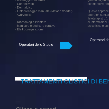
- Massaggio Biodermico
ghiandola, un m
- Connettivale
segmento vertebr
- Dermalgico
- Linfodrenaggio manuale (Metodo Vodder)
Questo approccio
- Ayurvedico
operatori sanitar
fisioterapisti ..
- Riflessologia Plantare
di informazioni i
- Manicure e pedicure curative
psicofisico e sul
- Elettrocoagulazione
Operatori de
Operatori dello Studio
TRATTAMENTI OLISTICI DI B