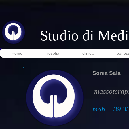
Studio di Medi
Home
filosofia
clinica
benes
Sonia
Sala
massoterapist
mob. +39 3