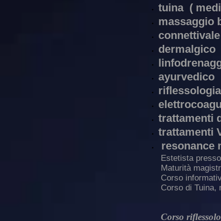
​tuina ( med
m
a
s
saggio 
connettivale
dermalgico
linfodrenag
ayurvedico
riflessologi
elettrocoag
trattamenti
trattamenti 
resonance 
Estetista presso
Maturità magistr
Corso informativ
Corso di Tuina, 
Corso riflessolo